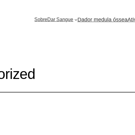
Dador medula óssea
Ati
Sobre
Dar Sangue
orized