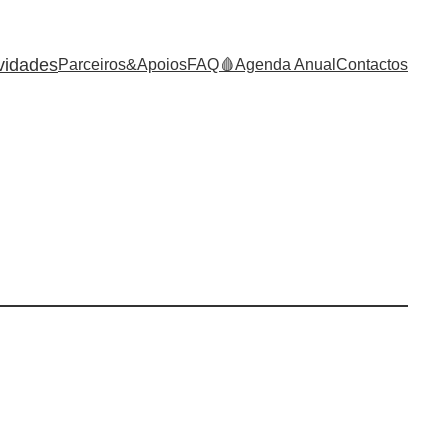
vidades
Parceiros&Apoios
FAQ
🩸Agenda Anual
Contactos